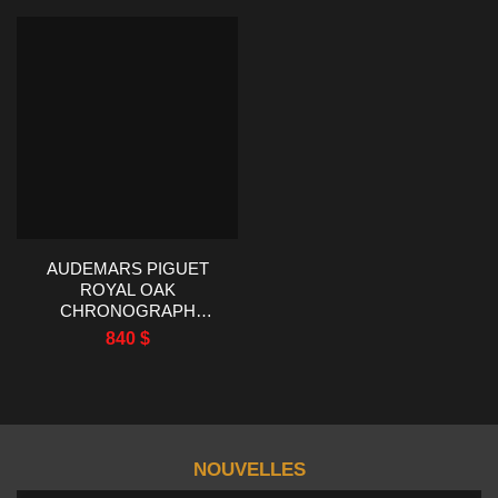
26470 42MM
26400SO 44MM
AUDEMARS PIGUET
ROYAL OAK
CHRONOGRAPH
26470ST TK RÉPLIQUE
840
$
DE MONTRE D’USINE
AVEC CADRAN BLEU
42MM
NOUVELLES