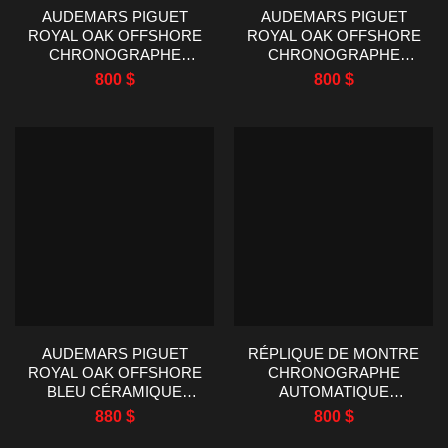
AUDEMARS PIGUET
AUDEMARS PIGUET
ROYAL OAK OFFSHORE
ROYAL OAK OFFSHORE
CHRONOGRAPHE
CHRONOGRAPHE
26405CE CÉRAMIQUE
RÉPLIQUE MONTRE
800
$
800
$
NOIRE TKF 42MM
26408OR 44MM
AUDEMARS PIGUET
RÉPLIQUE DE MONTRE
ROYAL OAK OFFSHORE
CHRONOGRAPHE
BLEU CÉRAMIQUE
AUTOMATIQUE
CHRONOGRAPHE
AUDEMARS PIGUET
880
$
800
$
RÉPLIQUE MONTRE
ROYAL OAK OFFSHORE