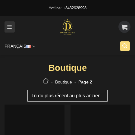
Skip
Hotline: +8432628998
to
content
FRANÇAIS
Boutique
-
Boutique
-
Page 2