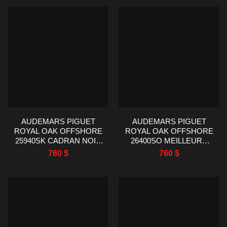
AUDEMARS PIGUET
AUDEMARS PIGUET
ROYAL OAK OFFSHORE
ROYAL OAK OFFSHORE
25940SK CADRAN NOIR
26400SO MEILLEURE
LUNETTE EN
RÉPLIQUE DE MONTRE
760
$
760
$
CÉRAMIQUE TKF 44MM
TK FACTORY 44MM