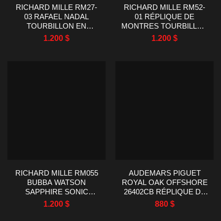
RICHARD MILLE RM27-
RICHARD MILLE RM52-
03 RAFAEL NADAL
01 RÉPLIQUE DE
TOURBILLON EN
MONTRES TOURBILLON
CARBONE JAUNE
AVEC CRÂNE EN
1.200
$
1.200
$
RÉPLIQUE MONTRE
CÉRAMIQUE NANO
47.7X40MM
48X40MM
RICHARD MILLE RM055
AUDEMARS PIGUET
BUBBA WATSON
ROYAL OAK OFFSHORE
SAPPHIRE SONIC
26402CB RÉPLIQUE DE
FACTORY RÉPLIQUE DE
MONTRE EN
1.200
$
880
$
MONTRES 49,9×42,7MM
CÉRAMIQUE BLANCHE
44MM