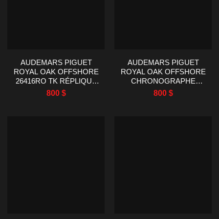
AUDEMARS PIGUET
AUDEMARS PIGUET
ROYAL OAK OFFSHORE
ROYAL OAK OFFSHORE
26416RO TK RÉPLIQUE
CHRONOGRAPHE
DE MONTRE D’USINE
26176FO TKF RÉPLIQUE
800
$
800
$
44MM
MONTRE 42MM