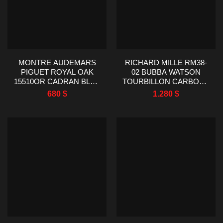
MONTRE AUDEMARS
RICHARD MILLE RM38-
PIGUET ROYAL OAK
02 BUBBA WATSON
15510OR CADRAN BLEU
TOURBILLON CARBONE
USINE APS 41MM
RÉPLIQUE MONTRE
680
$
1.280
$
43,7X50MM