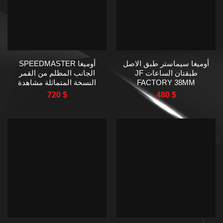
أوميغا سيماستر طبق الاصل
أوميغا SPEEDMASTER
طبقتان الساعات JF
الجانب المظلم من القمر
FACTORY 38MM
النسخة المتماثلة مشاهدة
مصنع N1 44MM
720
$
480
$